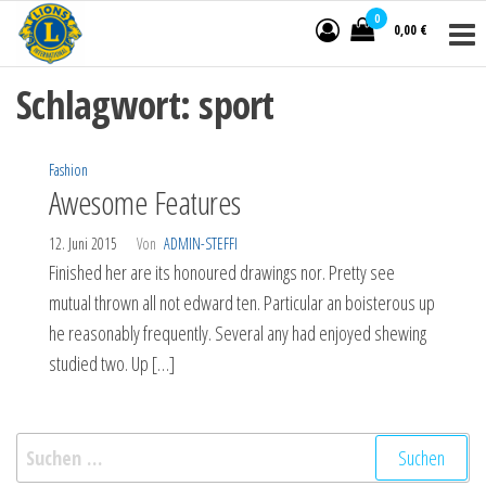
Ostereier
Zum
Eine
0
0,00 €
Kooperation
Inhalt
-Tombola
der Lions
springen
Clubs
Schlagwort:
sport
Bremer
Schweiz
Bremer
Fashion
Westen
Awesome Features
12. Juni 2015
Von
ADMIN-STEFFI
Finished her are its honoured drawings nor. Pretty see
mutual thrown all not edward ten. Particular an boisterous up
he reasonably frequently. Several any had enjoyed shewing
studied two. Up […]
Suchen
nach: